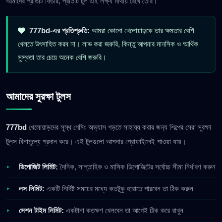
আমাদের প্রতিটি ফিচার, প্রতিটি টুল এই লক্ষ্য মাথায় রেখে তৈরি।
777bd-এর প্রতিশ্রুতি:
আমরা কোনো খেলোয়াড়কে তার ক্ষমতার বেশি
খেলতে উৎসাহিত করব না। লাভ করা জরুরি, কিন্তু আপনার মানসিক ও আর্থিক
সুস্থতা তার চেয়ে অনেক বেশি জরুরি।
আমাদের সুরক্ষা টুলস
777bd
খেলোয়াড়দের সুস্থ গেমিং অভ্যাস গড়তে সাহায্য করার জন্য শিল্পের সেরা সুরক্ষা
টুলস বিনামূল্যে প্রদান করে। এই টুলগুলো আপনার প্রোফাইলেই পাওয়া যায়।
ডিপোজিট লিমিট:
দৈনিক, সাপ্তাহিক ও মাসিক ডিপোজিটের সর্বোচ্চ সীমা নির্ধারণ করুন
লস লিমিট:
একটি নির্দিষ্ট সময়ের মধ্যে কতটুকু হারাতে পারবেন তা ঠিক করুন
সেশন টাইম লিমিট:
একটানা কতক্ষণ খেলবেন তা আগেই ঠিক করে রাখুন