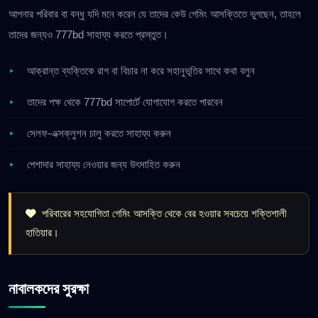
আপনার পরিবার বা বন্ধু যদি মনে করেন যে তাদের কেউ গেমিং আসক্তিতে ভুগছেন, তাহলে
তাদের জন্যও 777bd সাহায্য করতে প্রস্তুত।
আক্রান্ত ব্যক্তিকে রাগ বা বিচার না করে সহানুভূতির সাথে কথা বলুন
তাদের পক্ষ থেকে 777bd সাপোর্টে যোগাযোগ করতে পারবেন
সেলফ-এক্সক্লুশন চালু করতে সাহায্য করুন
পেশাদার সাহায্য নেওয়ার জন্য উৎসাহিত করুন
পরিবারের সহযোগিতা গেমিং আসক্তি থেকে বের হওয়ার সবচেয়ে শক্তিশালী
হাতিয়ার।
নাবালকদের সুরক্ষা