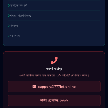
আমাদের সম্পর্কে
সাধারণ প্রশ্নোত্তর
নিবন্ধন
সব গেমস
জরুরি সাহায্য
এখনই সাহায্য দরকার হলে আমাদের ২৪/৭ সাপোর্টে যোগাযোগ করুন।
support@777bd.online
জাতীয় হেল্পলাইন:
১৬৭৮৯