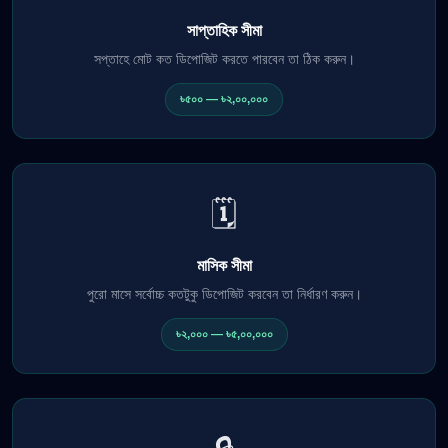
সাপ্তাহিক সীমা
সপ্তাহে মোট কত ডিপোজিট করতে পারবেন তা ঠিক করুন।
৳৫০০ — ৳২,০০,০০০
🗓️
মাসিক সীমা
পুরো মাসে সর্বোচ্চ কতটুকু ডিপোজিট করবেন তা নির্ধারণ করুন।
৳২,০০০ — ৳৫,০০,০০০