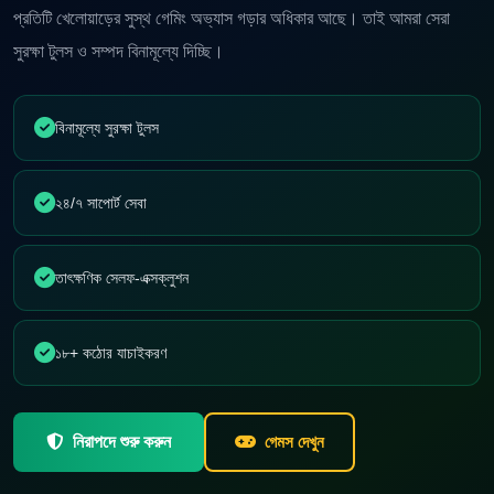
প্রতিটি খেলোয়াড়ের সুস্থ গেমিং অভ্যাস গড়ার অধিকার আছে। তাই আমরা সেরা
সুরক্ষা টুলস ও সম্পদ বিনামূল্যে দিচ্ছি।
বিনামূল্যে সুরক্ষা টুলস
২৪/৭ সাপোর্ট সেবা
তাৎক্ষণিক সেলফ-এক্সক্লুশন
১৮+ কঠোর যাচাইকরণ
নিরাপদে শুরু করুন
গেমস দেখুন