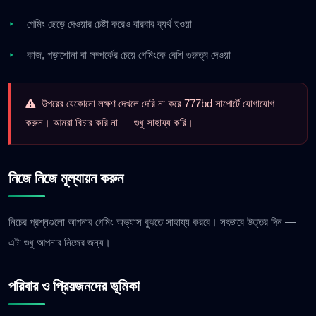
গেমিং ছেড়ে দেওয়ার চেষ্টা করেও বারবার ব্যর্থ হওয়া
কাজ, পড়াশোনা বা সম্পর্কের চেয়ে গেমিংকে বেশি গুরুত্ব দেওয়া
উপরের যেকোনো লক্ষণ দেখলে দেরি না করে 777bd সাপোর্টে যোগাযোগ
করুন। আমরা বিচার করি না — শুধু সাহায্য করি।
নিজে নিজে মূল্যায়ন করুন
নিচের প্রশ্নগুলো আপনার গেমিং অভ্যাস বুঝতে সাহায্য করবে। সৎভাবে উত্তর দিন —
এটা শুধু আপনার নিজের জন্য।
পরিবার ও প্রিয়জনদের ভূমিকা