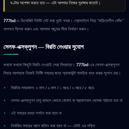
ঘণ্টার অপেক্ষা করতে হবে — এটা আপনার নিজের সুরক্ষার জন্যই।
777bd
-এ ডিপোজিট লিমিট সেট করা খুবই সহজ। প্রোফাইলে গিয়ে "দায়িত্বশীল গেমিং"
অপশনে ক্লিক করুন এবং আপনার পছন্দের সীমা নির্ধারণ করুন।
সেলফ-এক্সক্লুশন — বিরতি নেওয়ার সুযোগ
কখনো কখনো কিছুটা বিরতি নেওয়াই সেরা সিদ্ধান্ত।
777bd
-এর সেলফ-এক্সক্লুশন
ফিচার আপনাকে নিজেই নির্দিষ্ট সময়ের জন্য অ্যাকাউন্ট সাময়িক বন্ধ করার সুযোগ দেয়।
বিরতির সময়কাল: ৩ মাস / ৬ মাস / ১ বছর / ৩ বছর / ৫ বছর
সেলফ-এক্সক্লুশন চালু থাকলে কোনো বোনাস বা প্রমোশনাল মেসেজ পাঠানো হবে না
এই সময়ের মধ্যে লগইন করা যাবে না
নির্ধারিত সময়ের আগে বাতিল করা যাবে না — এটাই এর শক্তি