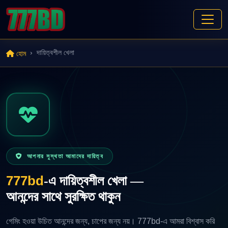
দায়িত্বশীল খেলা
হোম
আপনার সুস্থতা আমাদের দায়িত্ব
777bd
-এ দায়িত্বশীল খেলা —
আনন্দের সাথে সুরক্ষিত থাকুন
গেমিং হওয়া উচিত আনন্দের জন্য, চাপের জন্য নয়। 777bd-এ আমরা বিশ্বাস করি