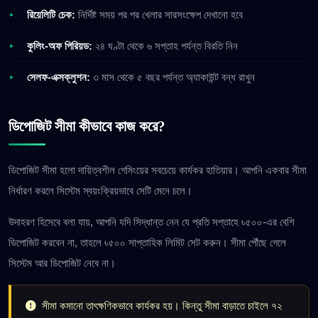
রিয়েলিটি চেক:
নির্দিষ্ট সময় পর পর খেলার সারসংক্ষেপ দেখানো হবে
কুলিং-অফ পিরিয়ড:
২৪ ঘণ্টা থেকে ৬ সপ্তাহ পর্যন্ত বিরতি নিন
সেলফ-এক্সক্লুশন:
৩ মাস থেকে ৫ বছর পর্যন্ত অ্যাকাউন্ট বন্ধ রাখুন
ডিপোজিট সীমা কীভাবে কাজ করে?
ডিপোজিট সীমা হলো দায়িত্বশীল গেমিংয়ের সবচেয়ে কার্যকর হাতিয়ার। আপনি একবার সীমা
নির্ধারণ করলে সিস্টেম স্বয়ংক্রিয়ভাবে সেটি মেনে চলে।
উদাহরণ হিসেবে বলা যায়, আপনি যদি সিদ্ধান্ত নেন যে প্রতি সপ্তাহে ৳৫০০-এর বেশি
ডিপোজিট করবেন না, তাহলে ৳৫০০ সাপ্তাহিক লিমিট সেট করুন। সীমা পৌঁছে গেলে
সিস্টেম আর ডিপোজিট নেবে না।
সীমা কমানো তাৎক্ষণিকভাবে কার্যকর হয়। কিন্তু সীমা বাড়াতে চাইলে ৭২