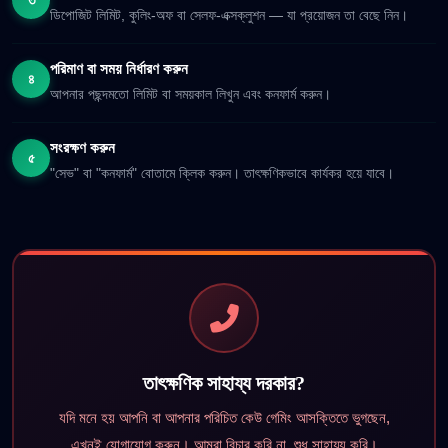
৩
ডিপোজিট লিমিট, কুলিং-অফ বা সেলফ-এক্সক্লুশন — যা প্রয়োজন তা বেছে নিন।
পরিমাণ বা সময় নির্ধারণ করুন
৪
আপনার পছন্দমতো লিমিট বা সময়কাল লিখুন এবং কনফার্ম করুন।
সংরক্ষণ করুন
৫
"সেভ" বা "কনফার্ম" বোতামে ক্লিক করুন। তাৎক্ষণিকভাবে কার্যকর হয়ে যাবে।
তাৎক্ষণিক সাহায্য দরকার?
যদি মনে হয় আপনি বা আপনার পরিচিত কেউ গেমিং আসক্তিতে ভুগছেন,
এখনই যোগাযোগ করুন। আমরা বিচার করি না, শুধু সাহায্য করি।