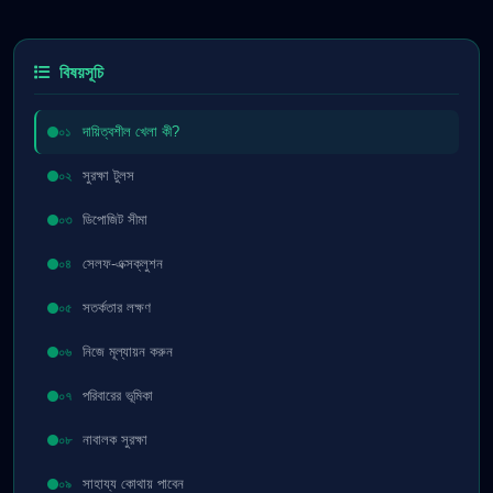
বিষয়সূচি
দায়িত্বশীল খেলা কী?
০১
সুরক্ষা টুলস
০২
ডিপোজিট সীমা
০৩
সেলফ-এক্সক্লুশন
০৪
সতর্কতার লক্ষণ
০৫
নিজে মূল্যায়ন করুন
০৬
পরিবারের ভূমিকা
০৭
নাবালক সুরক্ষা
০৮
সাহায্য কোথায় পাবেন
০৯